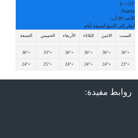
L:
+
24°
Naama
الأحد, 09 آب
أنظر إلى التنبؤ لسبعة أيام
السبت
الاثنين
الثلاثاء
الأربعاء
الخميس
الجمعة
36°
+
33°
+
36°
+
36°
+
36°
+
36°
+
24°
+
25°
+
24°
+
24°
+
24°
+
23°
+
روابط مفيدة: