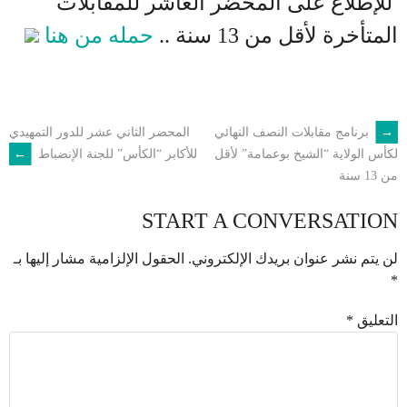
للإطلاع على المحضر العاشر للمقابلات
المتأخرة لأقل من 13 سنة ..
حمله من هنا
←
برنامج مقابلات النصف النهائي
المحضر الثاني عشر للدور التمهيدي
POST
للأكابر “الكأس” للجنة الإنضباط
→
لكأس الولاية “الشيخ بوعمامة” لأقل
من 13 سنة
NAVIGATION
START A CONVERSATION
لن يتم نشر عنوان بريدك الإلكتروني.
الحقول الإلزامية مشار إليها بـ
*
التعليق
*