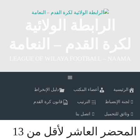
Ski
t
conten
الرابطة الولائية
لكرة القدم – النعامة
LEAGUE OF WILAYA FOOTBALL – NAAMA
الرئيسية
أعضاء المكتب
دليل الإنخراط
لجنة الإنضباط
الترتيب
قانون كرة القدم
وثائق للتحميل
اتصل بنا
المحضر العاشر لأقل من 13