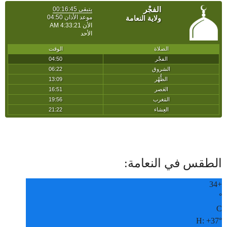
الطقس في النعامة:
34
+
°
C
H:
+
37°