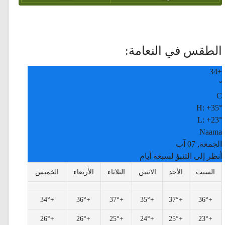
الطقس في النعامة:
34
+
°
C
H:
+
35°
L:
+
23°
Naama
الجمعة, 07 آب
أنظر إلى التنبؤ لسبعة أيام
السبت
الأحد
الاثنين
الثلاثاء
الأربعاء
الخميس
34°
+
36°
+
37°
+
35°
+
37°
+
36°
+
26°
+
26°
+
25°
+
24°
+
25°
+
23°
+