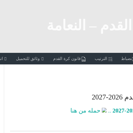
القدم – النعامة
إنضباط
الترتيب
قانون كرة القدم
وثائق للتحميل
ات
-2027
..
حمله من هنا