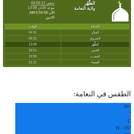
الطقس في النعامة:
36
+
°
C
H:
+
35°