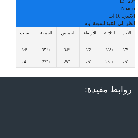
L:
+
23°
Naama
الاثنين, 10 آب
أنظر إلى التنبؤ لسبعة أيام
الأحد
الثلاثاء
الأربعاء
الخميس
الجمعة
السبت
34°
+
35°
+
34°
+
36°
+
36°
+
37°
+
24°
+
23°
+
25°
+
25°
+
25°
+
25°
+
روابط مفيدة: