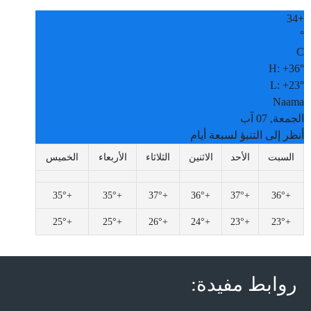
34
+
°
C
H:
+
36°
L:
+
23°
Naama
الجمعة, 07 آب
أنظر إلى التنبؤ لسبعة أيام
السبت
الأحد
الاثنين
الثلاثاء
الأربعاء
الخميس
35°
+
35°
+
37°
+
36°
+
37°
+
36°
+
25°
+
25°
+
26°
+
24°
+
23°
+
23°
+
روابط مفيدة: