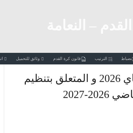
القدم – النعامة
إنضباط
الترتيب
قانون كرة القدم
وثائق للتحميل
ات
المنشور 78 المؤرخ في 24 ماي 2026 و المتعلق بتنظيم
2-2027