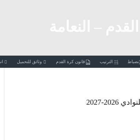
القدم – النعامة
إنضباط
الترتيب
قانون كرة القدم
وثائق للتحميل
ات
2026-2027