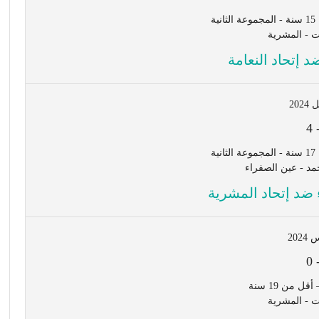
ة
د إتحاد النعامة
4
ة
د - عين الصفراء
 ضد إتحاد المشرية
0
ل من 19 سنة