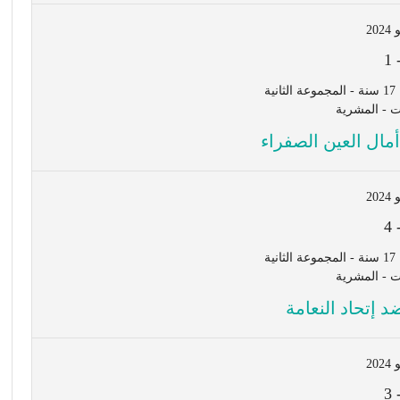
1
ة
مال العين الصفراء
4
ة
د إتحاد النعامة
3