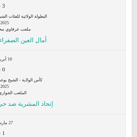
-
3
البطولة الولائية للفئات الشبانية لأق
-2025
ملعب عرفاوي محم
أمال العين الصفراء
10 أبريل 2026
-
0
كأس الولاية - الشيخ بوعمام
-2025
الملعب الجواري P NAAMA
إتحاد المشرية ضد حي 
27 مارس 2026
-
1