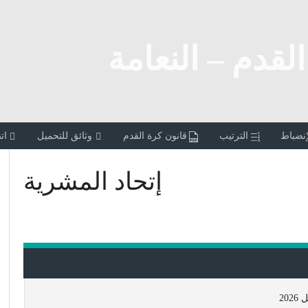
القدم – النعامة
إنضباط
الترتيب
قانون كرة القدم
وثائق للتحميل
ات
إتحاد المشرية