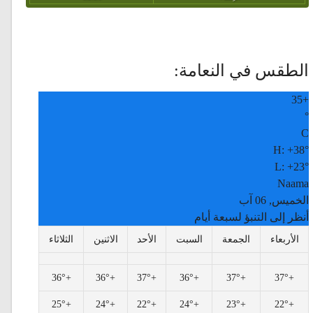
الطقس في النعامة:
35
+
°
C
H:
+
38°
L:
+
23°
Naama
الخميس, 06 آب
أنظر إلى التنبؤ لسبعة أيام
الأربعاء
الجمعة
السبت
الأحد
الاثنين
الثلاثاء
36°
+
36°
+
37°
+
36°
+
37°
+
37°
+
25°
+
24°
+
22°
+
24°
+
23°
+
22°
+