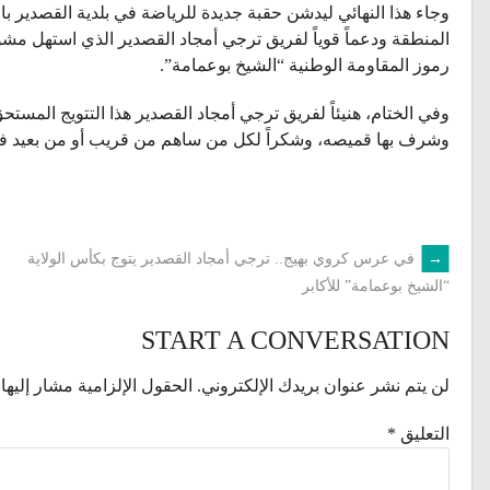
وجاء هذا النهائي ليدشن حقبة جديدة للرياضة في بلدية القصدير بافت
المنطقة ودعماً قوياً لفريق ترجي أمجاد القصدير الذي استهل مش
رموز المقاومة الوطنية “الشيخ بوعمامة”.
وفي الختام، هنيئاً لفريق ترجي أمجاد القصدير هذا التتويج المست
وشرف بها قميصه، وشكراً لكل من ساهم من قريب أو من بعيد في 
←
في عرس كروي بهيج.. ترجي أمجاد القصدير يتوج بكأس الولاية
POST
“الشيخ بوعمامة” للأكابر
NAVIGATION
START A CONVERSATION
لن يتم نشر عنوان بريدك الإلكتروني.
الحقول الإلزامية مشار إليها 
التعليق
*