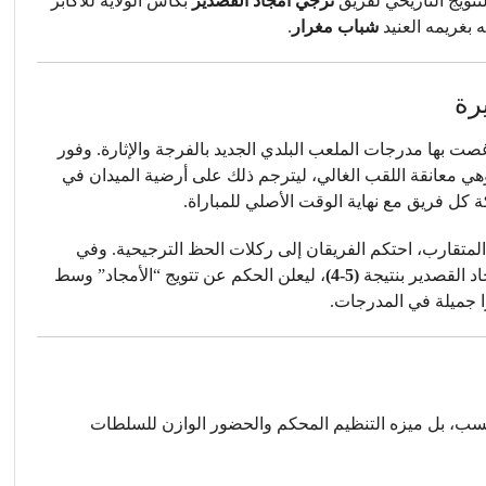
لتتويج التاريخي لفريق
ترجي أمجاد القصدير
بكأس الولاية للأكابر
 بغريمه العنيد
شباب مغرار
.
رة
صت بها مدرجات الملعب البلدي الجديد بالفرجة والإثارة. وفور
وهي معانقة اللقب الغالي، ليترجم ذلك على أرضية الميدان في
كل فريق مع نهاية الوقت الأصلي للمباراة.
المتقارب، احتكم الفريقان إلى ركلات الحظ الترجيحية. وفي
د القصدير بنتيجة
(5-4)
، ليعلن الحكم عن تتويج “الأمجاد” وسط
ا جميلة في المدرجات.
حسب، بل ميزه التنظيم المحكم والحضور الوازن للسلطات