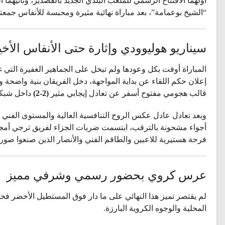
أولهما الافتتاح الرسمي للملعب البلدي الجديد بالقصدير، وثانيهما ا
“الشيخ بوعمامة”، بعد مباراة نهائية مثيرة ومحبسة للأنفاس جمعته
سيناريو هوليوودي وإثارة حتى الأنفاس الأخي
المباراة أوفت بكل وعودها ولم تبخل على الجماهير الغفيرة التي غ
إعلان حكم اللقاء عن بداية المواجهة، دخل الفريقان بنية واضحة 
قالب هجومي مفتوح أسفر عن تعادل إيجابي مثير
(2-2)
داخل شبكة 
وبعد تعادل عادل عكس الروح التنافسية العالية والمستوى الفني 
أجواء مشحونة بالترقب، ابتسمت ضربات الجزاء لفريق ترجي أمجا
فرحة هستيرية للاعبين والطاقم الفني والأنصار الذين صنعوا صور
عرس كروي بحضور رسمي وشرفي مميز
لم يقتصر تميز هذا النهائي على ما دار فوق المستطيل الأخضر ف
المحلية والوجوه الكروية البارزة.