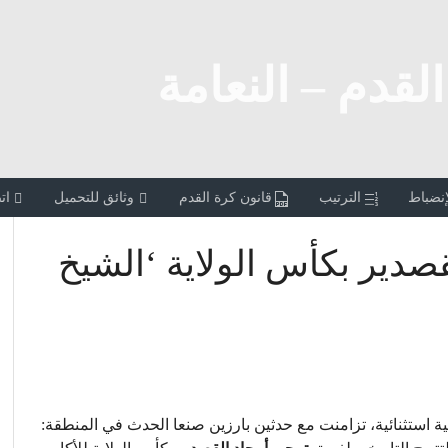
القدم – النعامة
إنضباط
الترتيب
قانون كرة القدم
وثائق للتحميل
ات
قصدير بكأس الولاية ‘الشيخ
 استثنائية، تزامنت مع حدثين بارزين صنعا الحدث في المنطقة: