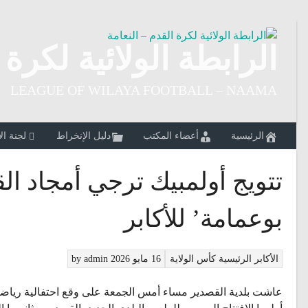
Ski
t
conten
الرابطة الولائية لكرة 
LEAGUE OF WILAYA FOOTBALL – NAAMA
الرئيسية
أعضاء المكتب
دليل الإنخراط
لجنة ال
تتويج أولمبيك ترجي أمجاد ال
بوعمامة’ للأكابر
الأكابر
الرئيسية
كأس الولاية
16 مايو 2026
admin
by
عاشت بلدية القصدير مساء أمس الجمعة على وقع احتفالية رياضية