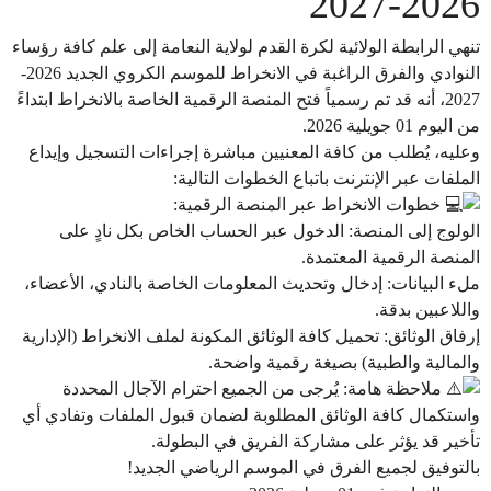
2026-2027
​تنهي الرابطة الولائية لكرة القدم لولاية النعامة إلى علم كافة رؤساء
النوادي والفرق الراغبة في الانخراط للموسم الكروي الجديد 2026-
2027، أنه قد تم رسمياً فتح المنصة الرقمية الخاصة بالانخراط ابتداءً
من اليوم 01 جويلية 2026.
​وعليه، يُطلب من كافة المعنيين مباشرة إجراءات التسجيل وإيداع
الملفات عبر الإنترنت باتباع الخطوات التالية:
خطوات الانخراط عبر المنصة الرقمية:
​الولوج إلى المنصة: الدخول عبر الحساب الخاص بكل نادٍ على
المنصة الرقمية المعتمدة.
​ملء البيانات: إدخال وتحديث المعلومات الخاصة بالنادي، الأعضاء،
واللاعبين بدقة.
​إرفاق الوثائق: تحميل كافة الوثائق المكونة لملف الانخراط (الإدارية
والمالية والطبية) بصيغة رقمية واضحة.
ملاحظة هامة: يُرجى من الجميع احترام الآجال المحددة
واستكمال كافة الوثائق المطلوبة لضمان قبول الملفات وتفادي أي
تأخير قد يؤثر على مشاركة الفريق في البطولة.
​بالتوفيق لجميع الفرق في الموسم الرياضي الجديد!