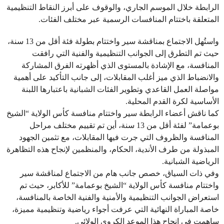
الرابطة خلال الموسم الجاري، والوقوف على أبرز النقاط التنظيمية
المتعلقة باختتام المنافسات الرسمية عبر مختلف الفئات.
واستُهل الاجتماع بمناقشة سير واختتام بطولة فئة أقل من 13 سنة،
حيث تم التطرق إلى الجوانب التنظيمية والفنية التي رافقت
المنافسة، مع الإشادة بالمستوى الذي أظهرته الفرق المشاركة
والانضباط الذي ميز أغلب المقابلات، إلى جانب التأكيد على أهمية
مواصلة العمل القاعدي وتطوير الفئات الشبانية باعتبارها اللبنة
الأساسية لكرة القدم المحلية.
كما ناقش أعضاء الرابطة سير واختتام منافسة كأس الولاية “الشيخ
بوعمامة” لفئة أقل من 13 سنة، أين تم تقييم مختلف مراحل
المنافسة والظروف التي جرت فيها المقابلات، مع تثمين الجهود
المبذولة من طرف الأندية، الحكام، والمنظمين لإنجاح هذه التظاهرة
الرياضية الشبانية.
وفي ذات السياق، خصص جانب هام من الاجتماع لمناقشة سير
واختتام منافسة كأس الولاية “الشيخ بوعمامة” للأكابر، حيث تم
استعراض الجوانب التنظيمية والأمنية والفنية الخاصة بالمنافسة،
خاصة المباراة النهائية التي عرفت أجواء رياضية وتنظيمية مميزة،
ساهمت في إنجاح هذا الموعد الكروي الولائي.