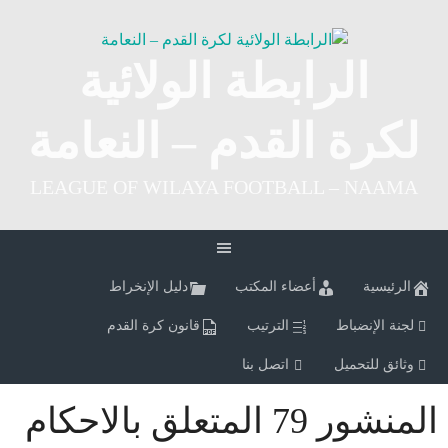
Ski
t
conten
الرابطة الولائية
لكرة القدم – النعامة
LEAGUE OF WILAYA FOOTBALL – NAAMA
الرئيسية
أعضاء المكتب
دليل الإنخراط
لجنة الإنضباط
الترتيب
قانون كرة القدم
وثائق للتحميل
اتصل بنا
المنشور 79 المتعلق بالاحكام