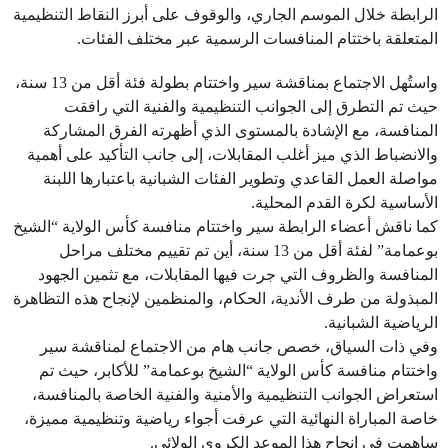
الرابطة خلال الموسم الجاري، والوقوف على أبرز النقاط التنظيمية
المتعلقة باختتام المنافسات الرسمية عبر مختلف الفئات.
واستُهل الاجتماع بمناقشة سير واختتام بطولة فئة أقل من 13 سنة،
حيث تم التطرق إلى الجوانب التنظيمية والفنية التي رافقت
المنافسة، مع الإشادة بالمستوى الذي أظهرته الفرق المشاركة
والانضباط الذي ميز أغلب المقابلات، إلى جانب التأكيد على أهمية
مواصلة العمل القاعدي وتطوير الفئات الشبانية باعتبارها اللبنة
الأساسية لكرة القدم المحلية.
كما ناقش أعضاء الرابطة سير واختتام منافسة كأس الولاية “الشيخ
بوعمامة” لفئة أقل من 13 سنة، أين تم تقييم مختلف مراحل
المنافسة والظروف التي جرت فيها المقابلات، مع تثمين الجهود
المبذولة من طرف الأندية، الحكام، والمنظمين لإنجاح هذه التظاهرة
الرياضية الشبانية.
وفي ذات السياق، خصص جانب هام من الاجتماع لمناقشة سير
واختتام منافسة كأس الولاية “الشيخ بوعمامة” للأكابر، حيث تم
استعراض الجوانب التنظيمية والأمنية والفنية الخاصة بالمنافسة،
خاصة المباراة النهائية التي عرفت أجواء رياضية وتنظيمية مميزة،
ساهمت في إنجاح هذا الموعد الكروي الولائي.