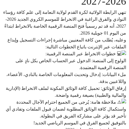
2026-2027
​تنهي الرابطة الولائية لكرة القدم لولاية النعامة إلى علم كافة رؤساء
النوادي والفرق الراغبة في الانخراط للموسم الكروي الجديد 2026-
2027، أنه قد تم رسمياً فتح المنصة الرقمية الخاصة بالانخراط ابتداءً
من اليوم 01 جويلية 2026.
​وعليه، يُطلب من كافة المعنيين مباشرة إجراءات التسجيل وإيداع
الملفات عبر الإنترنت باتباع الخطوات التالية:
خطوات الانخراط عبر المنصة الرقمية:
​الولوج إلى المنصة: الدخول عبر الحساب الخاص بكل نادٍ على
المنصة الرقمية المعتمدة.
​ملء البيانات: إدخال وتحديث المعلومات الخاصة بالنادي، الأعضاء،
واللاعبين بدقة.
​إرفاق الوثائق: تحميل كافة الوثائق المكونة لملف الانخراط (الإدارية
والمالية والطبية) بصيغة رقمية واضحة.
ملاحظة هامة: يُرجى من الجميع احترام الآجال المحددة
واستكمال كافة الوثائق المطلوبة لضمان قبول الملفات وتفادي أي
تأخير قد يؤثر على مشاركة الفريق في البطولة.
​بالتوفيق لجميع الفرق في الموسم الرياضي الجديد!