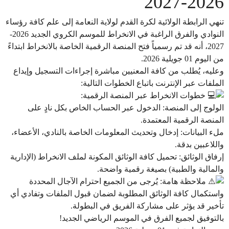
2026-2027
​تنهي الرابطة الولائية لكرة القدم لولاية النعامة إلى علم كافة رؤساء
النوادي والفرق الراغبة في الانخراط للموسم الكروي الجديد 2026-
2027، أنه قد تم رسمياً فتح المنصة الرقمية الخاصة بالانخراط ابتداءً
من اليوم 01 جويلية 2026.
​وعليه، يُطلب من كافة المعنيين مباشرة إجراءات التسجيل وإيداع
الملفات عبر الإنترنت باتباع الخطوات التالية:
خطوات الانخراط عبر المنصة الرقمية:
​الولوج إلى المنصة: الدخول عبر الحساب الخاص بكل نادٍ على
المنصة الرقمية المعتمدة.
​ملء البيانات: إدخال وتحديث المعلومات الخاصة بالنادي، الأعضاء،
واللاعبين بدقة.
​إرفاق الوثائق: تحميل كافة الوثائق المكونة لملف الانخراط (الإدارية
والمالية والطبية) بصيغة رقمية واضحة.
ملاحظة هامة: يُرجى من الجميع احترام الآجال المحددة
واستكمال كافة الوثائق المطلوبة لضمان قبول الملفات وتفادي أي
تأخير قد يؤثر على مشاركة الفريق في البطولة.
​بالتوفيق لجميع الفرق في الموسم الرياضي الجديد!