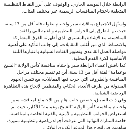
الرابطة خلال الموسم الجاري، والوقوف على أبرز النقاط التنظيمية
المتعلقة باختتام المنافسات الرسمية عبر مختلف الفئات.
واستُهل الاجتماع بمناقشة سير واختتام بطولة فئة أقل من 13 سنة،
حيث تم التطرق إلى الجوانب التنظيمية والفنية التي رافقت
المنافسة، مع الإشادة بالمستوى الذي أظهرته الفرق المشاركة
والانضباط الذي ميز أغلب المقابلات، إلى جانب التأكيد على أهمية
مواصلة العمل القاعدي وتطوير الفئات الشبانية باعتبارها اللبنة
الأساسية لكرة القدم المحلية.
كما ناقش أعضاء الرابطة سير واختتام منافسة كأس الولاية “الشيخ
بوعمامة” لفئة أقل من 13 سنة، أين تم تقييم مختلف مراحل
المنافسة والظروف التي جرت فيها المقابلات، مع تثمين الجهود
المبذولة من طرف الأندية، الحكام، والمنظمين لإنجاح هذه التظاهرة
الرياضية الشبانية.
وفي ذات السياق، خصص جانب هام من الاجتماع لمناقشة سير
واختتام منافسة كأس الولاية “الشيخ بوعمامة” للأكابر، حيث تم
استعراض الجوانب التنظيمية والأمنية والفنية الخاصة بالمنافسة،
خاصة المباراة النهائية التي عرفت أجواء رياضية وتنظيمية مميزة،
ساهمت في إنجاح هذا الموعد الكروي الولائي.