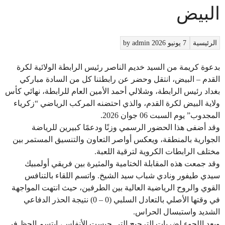
البيض
الرئيسية
7 يونيو 2026
admin
by
بدعوة كريمة من السيد خديم الناصر رئيس الرابطة الولائية لكرة
القدم – البيض، انتقل وحضر عن رابطتنا كل من السادة مباركي
بغداد رئيس الرابطة، وشلالي أحمد الأمين العام للرابطة، نهائي كأس
ولاية البيض لكرة القدم، والذي احتضنه المركب الرياضي “زكرياء
المجدوب” يوم السبت 06 جوان 2026.
وقد أضفى هذا الحضور الرسمي وزنًا ودعمًا كبيرين للرياضة
الجوارية بالمنطقة، ويعكس أواصر التعاون والتنسيق المستمر بين
مختلف الرابطات الكروية لترقية اللعبة.
​وقد جمعت هذه المقابلة الختامية والمثيرة بين فريقي أولمبيك
سيدي طيفور ونادي شباب سيد الشيخ. واتسم اللقاء بالتنافس
القوي والروح الرياضية العالية بين الطرفين، حيث انتهت المواجهة
في وقتها الأصلي بالتعادل السلبي (0 – 0) نتيجة الحذر الدفاعي
الشديد واستبسال الحراس.
​وبعد اللجوء لضربات الترجيح التي حبست الأنفاس، ابتسم الحظ في