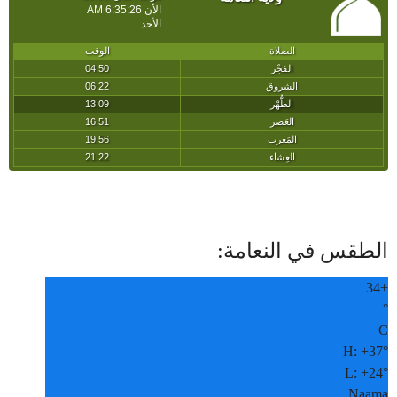
الطقس في النعامة:
34
+
°
C
H:
+
37°
L:
+
24°
Naama