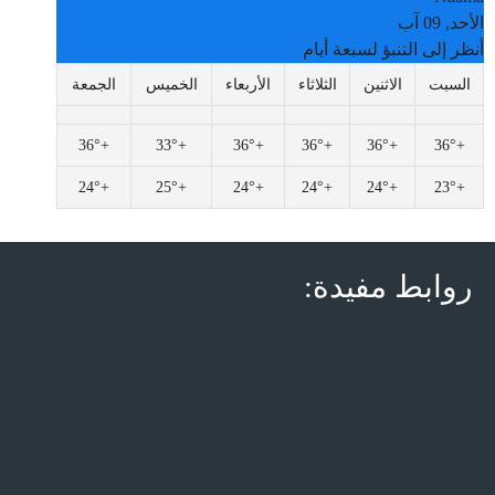
الأحد, 09 آب
أنظر إلى التنبؤ لسبعة أيام
السبت
الاثنين
الثلاثاء
الأربعاء
الخميس
الجمعة
36°
+
33°
+
36°
+
36°
+
36°
+
36°
+
24°
+
25°
+
24°
+
24°
+
24°
+
23°
+
روابط مفيدة: